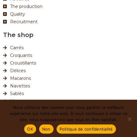
The production
Quality
Recruitment
The shop
Carrés
Croquants
Croustillants
Délices
Macarons
Navettes
Sablés
Mon compte
Nous utilisons des cookies pour vous garantir la meilleure
Paiement
expérience sur notre site web. Si vous continuez à utiliser ce
Panier
site, nous supposerons que vous en êtes satisfait.
© Copyright –
Biscuiterie Sainte Victoire
/ Designed by –
OK
Non
Politique de confidentialité
Alice's World